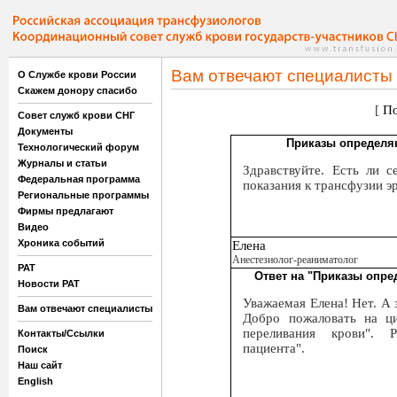
Вам отвечают специалисты
О Службе крови России
Скажем донору спасибо
[
По
Совет служб крови СНГ
Документы
Приказы определя
Технологический форум
Журналы и статьи
Здравствуйте. Есть ли 
Федеральная программа
показания к трансфузии э
Региональные программы
Фирмы предлагают
Видео
Хроника событий
Елена
Анестезиолог-реаниматолог
РАТ
Ответ на "Приказы опре
Новости РАТ
Уважаемая Елена! Нет. А 
Вам отвечают специалисты
Добро пожаловать на ци
переливания крови". 
Контакты/Ссылки
пациента".
Поиск
Наш сайт
English