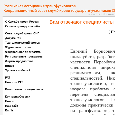
Вам отвечают специалисты
О Службе крови России
Скажем донору спасибо
[
По
Совет служб крови СНГ
Документы
Технологический форум
Журналы и статьи
Евгений Борисови
Федеральная программа
пожалуйста, разрабо
Региональные программы
частности. Переобучи
Фирмы предлагают
Видео
специалисты широки
Хроника событий
реаниматологи,
специальностей. Ни
РАТ
Новости РАТ
трансфузиологию, 
назрела проблема 
Вам отвечают специалисты
перечень специал
Контакты/Ссылки
трансфузиологов. 
Поиск
должны практически 
Наш сайт
на трансфузиолога, 
English