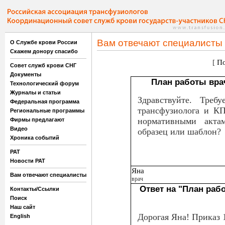
Вам отвечают специалисты
О Службе крови России
Скажем донору спасибо
[
По
Совет служб крови СНГ
Документы
План работы врач
Технологический форум
Журналы и статьи
Здравствуйте. Треб
Федеральная программа
трансфузиолога и КП
Региональные программы
нормативными актам
Фирмы предлагают
Видео
образец или шаблон?
Хроника событий
РАТ
Новости РАТ
Яна
Вам отвечают специалисты
врач
Ответ на "План раб
Контакты/Ссылки
Поиск
Наш сайт
Дорогая Яна! Приказ 
English