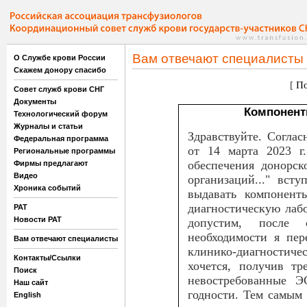
Вам отвечают специалисты
О Службе крови России
Скажем донору спасибо
[
По
Совет служб крови СНГ
Документы
Компонент
Технологический форум
Журналы и статьи
Здравствуйте. Согла
Федеральная программа
от 14 марта 2023 
Региональные программы
обеспечения донорск
Фирмы предлагают
Видео
организаций..." вст
Хроника событий
выдавать компонент
диагностическую лаб
РАТ
Новости РАТ
допустим, после
необходимости я пер
Вам отвечают специалисты
клинико-диагностиче
Контакты/Ссылки
хочется, получив тр
Поиск
невостребованные Э
Наш сайт
годности. Тем самым
English