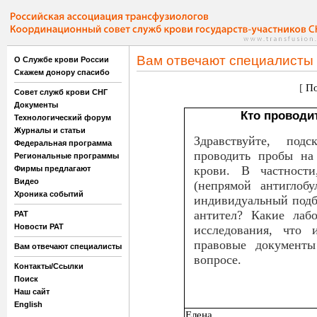
Вам отвечают специалисты
О Службе крови России
Скажем донору спасибо
[
По
Совет служб крови СНГ
Документы
Кто проводи
Технологический форум
Журналы и статьи
Здравствуйте, под
Федеральная программа
проводить пробы на
Региональные программы
крови. В частности
Фирмы предлагают
Видео
(непрямой антиглоб
Хроника событий
индивидуальный подб
антител? Какие лаб
РАТ
Новости РАТ
исследования, что 
правовые документы
Вам отвечают специалисты
вопросе.
Контакты/Ссылки
Поиск
Наш сайт
English
Елена