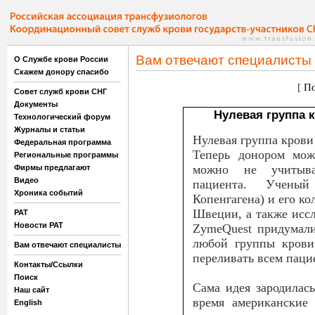
Вам отвечают специалисты
О Службе крови России
Скажем донору спасибо
[
По
Совет служб крови СНГ
Документы
Нулевая группа 
Технологический форум
Журналы и статьи
Нулевая группа крови
Федеральная программа
Теперь донором мож
Региональные программы
можно не учитыва
Фирмы предлагают
Видео
пациента. Ученый
Хроника событий
Копенгагена) и его к
Швеции, а также исс
РАТ
Новости РАТ
ZymeQuest придумали
любой группы крови
Вам отвечают специалисты
переливать всем паци
Контакты/Ссылки
Поиск
Сама идея зародилас
Наш сайт
время американские
English