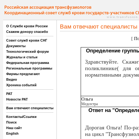
Вам отвечают специалисты
О Службе крови России
Скажем донору спасибо
[
По
Совет служб крови СНГ
Документы
Определение группы
Технологический форум
Журналы и статьи
Здравствуйте. Скажи
Федеральная программа
поликлинике( для о
Региональные программы
нормативными докуме
Фирмы предлагают
Видео
Хроника событий
РАТ
Ольга
Новости РАТ
Медсестра
Вам отвечают специалисты
Ответ на "Определ
Контакты/Ссылки
Поиск
Дорогая Ольга! По-ра
Наш сайт
на цикл "Трансфузиол
English