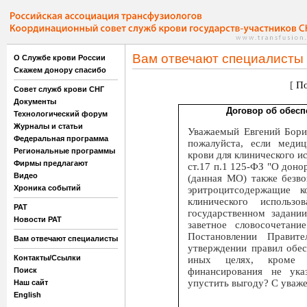
Вам отвечают специалисты
О Службе крови России
Скажем донору спасибо
[
По
Совет служб крови СНГ
Документы
Договор об обесп
Технологический форум
Журналы и статьи
Уважаемый Евгений Бори
Федеральная программа
пожалуйста, если медиц
Региональные программы
крови для клинического и
Фирмы предлагают
ст.17 п.1 125-ФЗ "О доно
Видео
(данная МО) также безво
Хроника событий
эритроцитсодержащие 
клинического использо
РАТ
государственном задани
Новости РАТ
заветное словосочетани
Постановлении Прави
Вам отвечают специалисты
утверждении правил обес
Контакты/Ссылки
иных целях, кроме к
финансирования не ука
Поиск
упустить выгоду? С уваж
Наш сайт
English