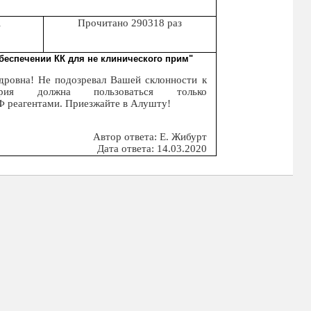
А
Прочитано 290318 раз
обеспечении КК для не клинического прим"
дровна! Не подозревал Вашей склонности к
ория должна пользоваться только
Ф реагентами. Приезжайте в Алушту!
Автор ответа: Е. Жибурт
Дата ответа: 14.03.2020