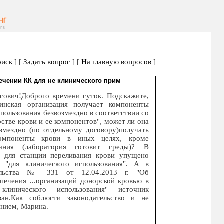
иск
] [
Задать вопрос
] [
На главную вопросов
]
ечении КК для не клинического прим
сович!Доброго времени суток. Подскажите,
инская организация получает компоненты
спользования безвозмездно в соответствии со
рстве крови и ее компонентов", может ли она
змездно (по отдельному договору)получать
компоненты крови в иных целях, кроме
вания (лаборатория готовит среды)? В
и для станции переливания крови упущено
е "для клинического использования". А в
тельства № 331 от 12.04.2013 г. "Об
печения ...организаций донорской кровью в
линического использования" источник
зан.Как соблюсти законодательство и не
ением, Марина.