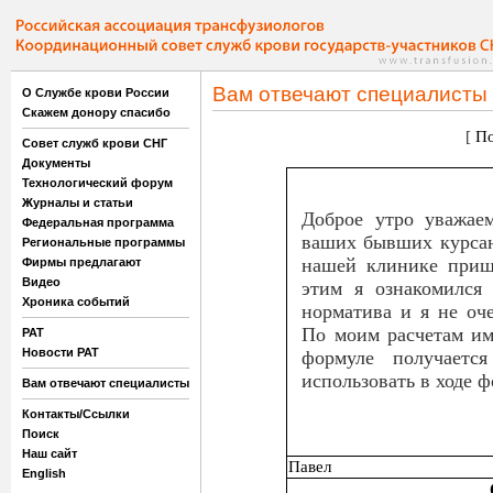
Вам отвечают специалисты
О Службе крови России
Скажем донору спасибо
[
По
Совет служб крови СНГ
Документы
Технологический форум
Журналы и статьи
Доброе утро уважае
Федеральная программа
ваших бывших курсан
Региональные программы
нашей клинике прише
Фирмы предлагают
Видео
этим я ознакомился 
Хроника событий
норматива и я не оч
По моим расчетам име
РАТ
Новости РАТ
формуле получается
использовать в ходе 
Вам отвечают специалисты
Контакты/Ссылки
Поиск
Наш сайт
Павел
English