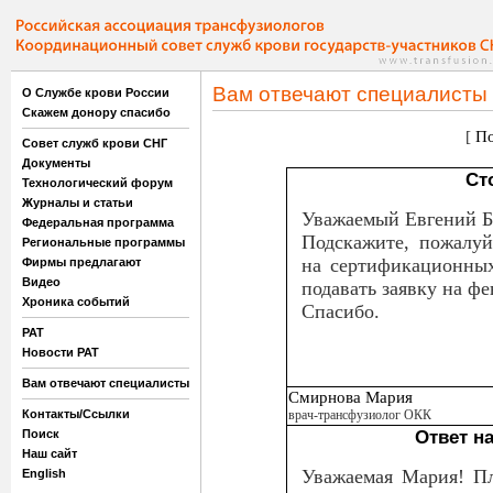
Вам отвечают специалисты
О Службе крови России
Скажем донору спасибо
[
По
Совет служб крови СНГ
Документы
Ст
Технологический форум
Журналы и статьи
Уважаемый Евгений Б
Федеральная программа
Подскажите, пожалуй
Региональные программы
на сертификационных
Фирмы предлагают
Видео
подавать заявку на фе
Хроника событий
Спасибо.
РАТ
Новости РАТ
Вам отвечают специалисты
Смирнова Мария
Контакты/Ссылки
врач-трансфузиолог ОКК
Поиск
Ответ н
Наш сайт
Уважаемая Мария! Пл
English