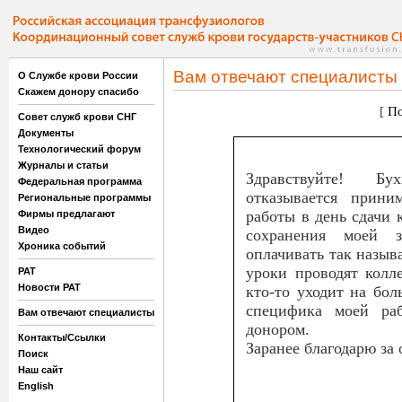
Вам отвечают специалисты
О Службе крови России
Скажем донору спасибо
[
По
Совет служб крови СНГ
Документы
Технологический форум
Журналы и статьи
Здравствуйте! Бу
Федеральная программа
отказывается прини
Региональные программы
работы в день сдачи 
Фирмы предлагают
Видео
сохранения моей 
Хроника событий
оплачивать так называ
уроки проводят колле
РАТ
Новости РАТ
кто-то уходит на бо
специфика моей ра
Вам отвечают специалисты
донором.
Контакты/Ссылки
Заранее благодарю за 
Поиск
Наш сайт
English