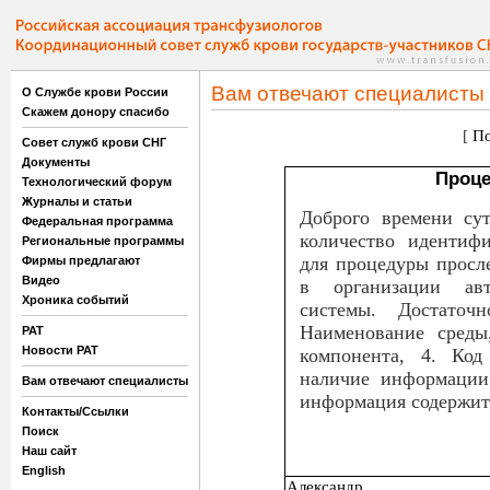
Вам отвечают специалисты
О Службе крови России
Скажем донору спасибо
[
По
Совет служб крови СНГ
Документы
Проце
Технологический форум
Журналы и статьи
Доброго времени сут
Федеральная программа
количество идентиф
Региональные программы
для процедуры просл
Фирмы предлагают
Видео
в организации авт
Хроника событий
системы. Достаточ
Наименование среды,
РАТ
Новости РАТ
компонента, 4. Код
наличие информации
Вам отвечают специалисты
информация содержитс
Контакты/Ссылки
Поиск
Наш сайт
English
Александр