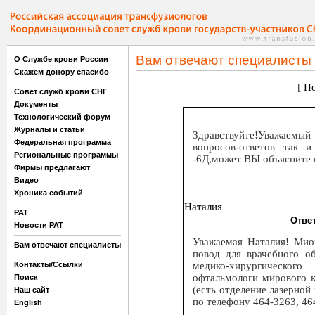
Вам отвечают специалисты
О Службе крови России
Скажем донору спасибо
[
По
Совет служб крови СНГ
Документы
Технологический форум
Журналы и статьи
Здравствуйте!Уважаемы
Федеральная программа
вопросов-ответов так 
Региональные программы
-6Д,может ВЫ объясните 
Фирмы предлагают
Видео
Хроника событий
Наталия
РАТ
Отве
Новости РАТ
Уважаемая Наталия! Миоп
Вам отвечают специалисты
повод для врачебного о
медико-хирургическог
Контакты/Ссылки
офтальмологи мирового 
Поиск
(есть отделение лазерной
Наш сайт
по телефону 464-3263, 46
English