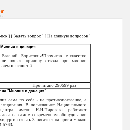
иск
] [
Задать вопрос
] [
На главную вопросов
]
Миопия и донация
й Евгений Борисович!Прочитав множество
и не поняла причину отвода при миопии
в чем опасность?
Прочитано 290699 раз
т на "Миопия и донация"
ия сама по себе - не противопоказание, а
бследования. В поликлинике Национального
о центра имени Н.И.Пирогова работают
класса на самом современном оборудовании
 хирургии глаза). Записаться на прием можно
4-5763.