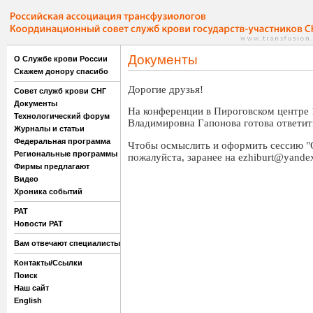
Документы
О Службе крови России
Скажем донору спасибо
Дорогие друзья!
Совет служб крови СНГ
Документы
На конференции в Пироговском центре 
Технологический форум
Владимировна Гапонова готова ответит
Журналы и статьи
Федеральная программа
Чтобы осмыслить и оформить сессию "С
Региональные программы
пожалуйста, заранее на ezhiburt@yande
Фирмы предлагают
Видео
Хроника событий
РАТ
Новости РАТ
Вам отвечают специалисты
Контакты/Ссылки
Поиск
Наш сайт
English