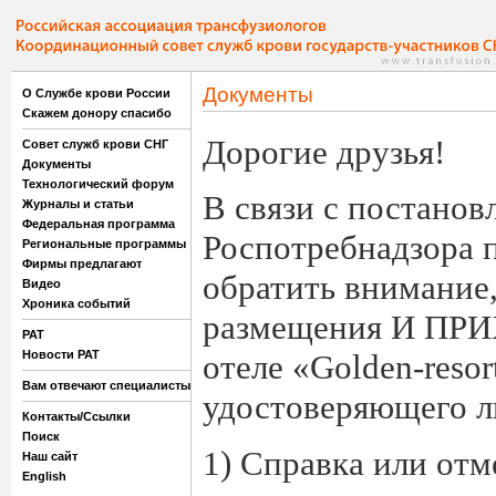
Документы
О Службе крови России
Скажем донору спасибо
Дорогие друзья!
Совет служб крови СНГ
Документы
Технологический форум
В связи с постанов
Журналы и статьи
Федеральная программа
Роспотребнадзора 
Региональные программы
Фирмы предлагают
обратить внимание,
Видео
Хроника событий
размещения И П
РАТ
Новости РАТ
отеле «Golden-reso
Вам отвечают специалисты
удостоверяющего л
Контакты/Ссылки
Поиск
1) Справка или отм
Наш сайт
English