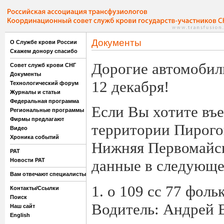
Документы
О Службе крови России
Скажем донору спасибо
Дорогие автомобил
Совет служб крови СНГ
Документы
12 декабря!
Технологический форум
Журналы и статьи
Федеральная программа
Если Вы хотите въе
Региональные программы
Фирмы предлагают
территории Пирогов
Видео
Хроника событий
Нижняя Первомайск
РАТ
Новости РАТ
данные в следующ
Вам отвечают специалисты
1. o 109 cc 77 фоль
Контакты/Ссылки
Поиск
Водитель: Андрей 
Наш сайт
English