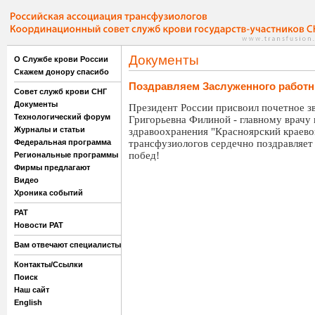
Документы
О Службе крови России
Скажем донору спасибо
Поздравляем Заслуженного работн
Совет служб крови СНГ
Документы
Президент России присвоил почетное з
Технологический форум
Григорьевна Филиной - главному врачу 
Журналы и статьи
здравоохранения "Красноярский краево
Федеральная программа
трансфузиологов сердечно поздравляет
побед!
Региональные программы
Фирмы предлагают
Видео
Хроника событий
РАТ
Новости РАТ
Вам отвечают специалисты
Контакты/Ссылки
Поиск
Наш сайт
English