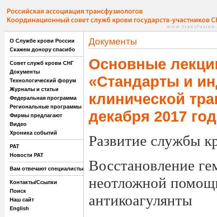
Документы
О Службе крови России
Скажем донору спасибо
Основные лекци
Совет служб крови СНГ
Документы
«Стандарты и и
Технологический форум
Журналы и статьи
клинической тра
Федеральная программа
Региональные программы
декабря 2017 год
Фирмы предлагают
Видео
Хроника событий
Развитие службы к
РАТ
Новости РАТ
Восстановление ге
Вам отвечают специалисты
неотложной помощ
Контакты/Ссылки
Поиск
антикоагулянты
Наш сайт
English