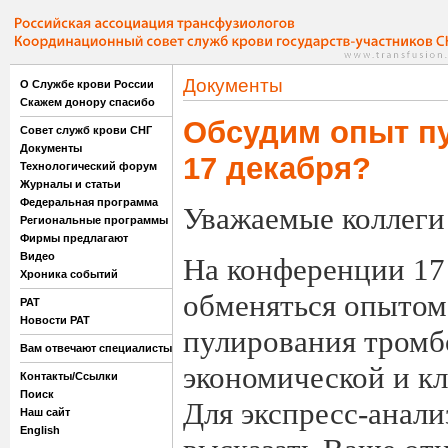
Документы
О Службе крови России
Скажем донору спасибо
Обсудим опыт п
Совет служб крови СНГ
Документы
17 декабря?
Технологический форум
Журналы и статьи
Федеральная программа
Уважаемые коллеги
Региональные программы
Фирмы предлагают
Видео
На конференции 17 
Хроника событий
обменяться опытом
РАТ
Новости РАТ
пулирования тромб
Вам отвечают специалисты
экономической и к
Контакты/Ссылки
Поиск
Для экспресс-анали
Наш сайт
English