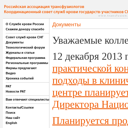
Документы
О Службе крови России
Скажем донору спасибо
Уважаемые колле
Совет служб крови СНГ
Документы
Технологический форум
12 декабря 2013 
Журналы и статьи
Федеральная программа
Региональные программы
практической ко
Фирмы предлагают
Видео
подходы в клини
Хроника событий
РАТ
центре планируе
Новости РАТ
Вам отвечают специалисты
Директора Нацио
Контакты/Ссылки
Поиск
Планируется про
Наш сайт
English