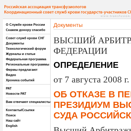
Документы
О Службе крови России
Скажем донору спасибо
ВЫСШИЙ АРБИТР
Совет служб крови СНГ
Документы
ФЕДЕРАЦИИ
Технологический форум
Журналы и статьи
Федеральная программа
ОПРЕДЕЛЕНИЕ
Региональные программы
Фирмы предлагают
Видео
от 7 августа 2008 г
Хроника событий
РАТ
ОБ ОТКАЗЕ В П
Новости РАТ
ПРЕЗИДИУМ ВЫ
Вам отвечают специалисты
Контакты/Ссылки
СУДА РОССИЙС
Поиск
Наш сайт
English
Высший Арбитражн